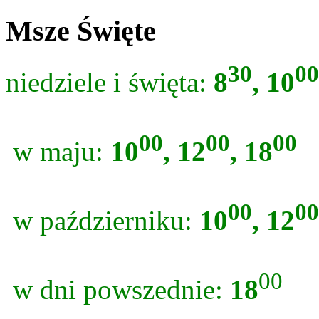
Msze Święte
30
00
niedziele i święta:
8
, 10
00
00
00
w maju:
10
, 12
, 18
00
00
w październiku:
10
, 12
00
w dni powszednie:
18