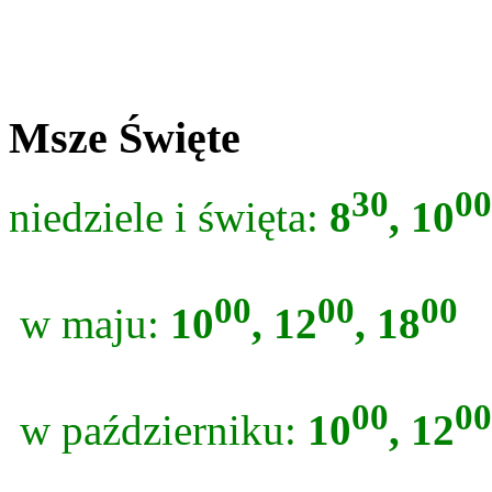
Msze Święte
30
00
niedziele i święta:
8
, 10
00
00
00
w maju:
10
, 12
, 18
00
00
w październiku:
10
, 12